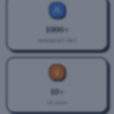
1000+
Spokojených žáků
10+
Let praxe