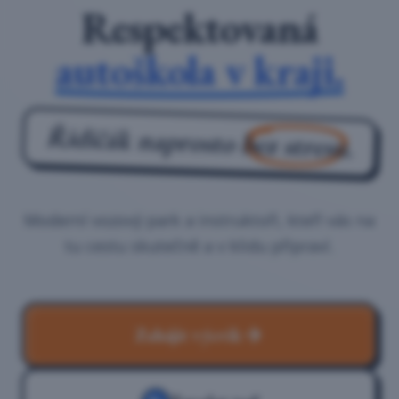
Respektovaná
autoškola v kraji.
Řidičák naprosto
bez stresu.
Moderní vozový park a instruktoři, kteří vás na
tu cestu skutečně a v klidu připraví.
Zahájit výcvik