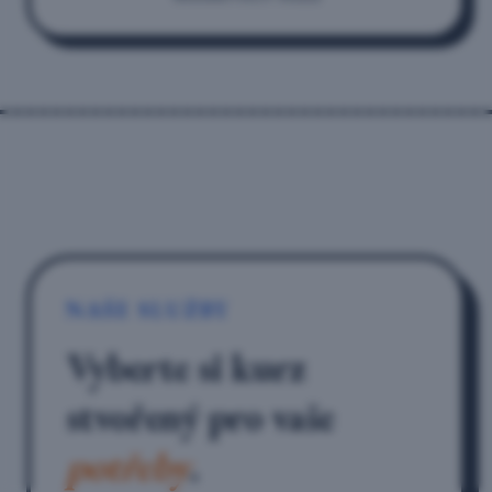
NAŠE SLUŽBY
Vyberte si kurz
stvořený pro vaše
potřeby
.