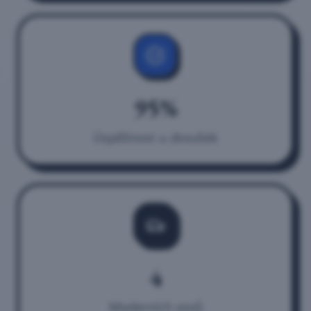
95%
Úspěšnost u zkoušek
4
Moderních vozů